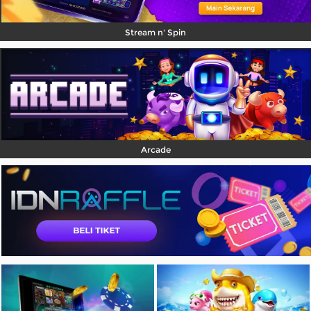
Stream n' Spin
Arcade