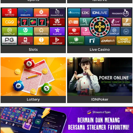
Referral
Promosi
Hubungi Kami
Live Chat
Slots
Live Casino
Pengaduan Customer
Pilih Bahasa:
Lottery
IDNPoker
MASUK
DAFTAR
&copy; DAZBET | Platform Game Terlengkap &
Terbaik 2026 Layanan 24/7. Hak Cipta Dilindungi.