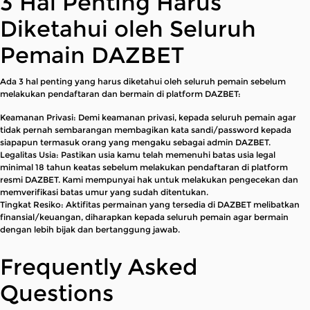
3 Hal Penting Harus
Diketahui oleh Seluruh
Pemain DAZBET
Ada 3 hal penting yang harus diketahui oleh seluruh pemain sebelum
melakukan pendaftaran dan bermain di platform DAZBET:
Keamanan Privasi: Demi keamanan privasi, kepada seluruh pemain agar
tidak pernah sembarangan membagikan kata sandi/password kepada
siapapun termasuk orang yang mengaku sebagai admin DAZBET.
Legalitas Usia: Pastikan usia kamu telah memenuhi batas usia legal
minimal 18 tahun keatas sebelum melakukan pendaftaran di platform
resmi DAZBET. Kami mempunyai hak untuk melakukan pengecekan dan
memverifikasi batas umur yang sudah ditentukan.
Tingkat Resiko: Aktifitas permainan yang tersedia di DAZBET melibatkan
finansial/keuangan, diharapkan kepada seluruh pemain agar bermain
dengan lebih bijak dan bertanggung jawab.
Frequently Asked
Questions