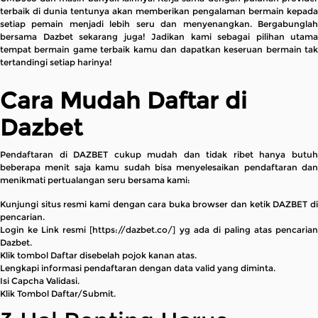
terbaik di dunia tentunya akan memberikan pengalaman bermain kepada
setiap pemain menjadi lebih seru dan menyenangkan. Bergabunglah
bersama Dazbet sekarang juga! Jadikan kami sebagai pilihan utama
tempat bermain game terbaik kamu dan dapatkan keseruan bermain tak
tertandingi setiap harinya!
Cara Mudah Daftar di
Dazbet
Pendaftaran di DAZBET cukup mudah dan tidak ribet hanya butuh
beberapa menit saja kamu sudah bisa menyelesaikan pendaftaran dan
menikmati pertualangan seru bersama kami:
Kunjungi situs resmi kami dengan cara buka browser dan ketik DAZBET di
pencarian.
Login ke Link resmi [https://dazbet.co/] yg ada di paling atas pencarian
Dazbet.
Klik tombol Daftar disebelah pojok kanan atas.
Lengkapi informasi pendaftaran dengan data valid yang diminta.
Isi Capcha Validasi.
Klik Tombol Daftar/Submit.