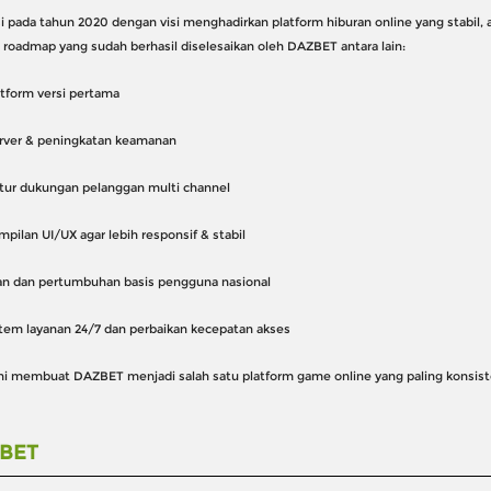
 pada tahun 2020 dengan visi menghadirkan platform hiburan online yang stabil, 
 roadmap yang sudah berhasil diselesaikan oleh DAZBET antara lain:
tform versi pertama
erver & peningkatan keamanan
ur dukungan pelanggan multi channel
pilan UI/UX agar lebih responsif & stabil
an dan pertumbuhan basis pengguna nasional
em layanan 24/7 dan perbaikan kecepatan akses
 membuat DAZBET menjadi salah satu platform game online yang paling konsiste
ZBET