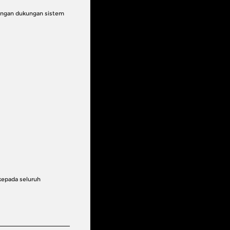
engan dukungan sistem
kepada seluruh