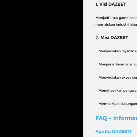
1.
Visi DAZBET
Menjadi situs game onli
memajukan industri hibu
2.
Misi DAZBET
Menyediakan layanan r
Menjamin keamanan dat
Menyediakan akses ce
Menghadirkan pengalam
Memberikan dukungan p
FAQ – Informa
Apa itu DAZBET?