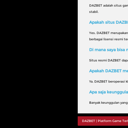
DAZBET adalah situs gam
stabil.
Apakah situs DAZB
Yes. DAZBET merupakan s
berbagai lisensi resmi 
Di mana saya bisa
Situs resmi DAZBET dapa
Apakah DAZBET mel
Ya. DAZBET beroperasi k
Apa saja keunggul
Banyak keunggulan yang b
DAZBET | Platform Game Terle