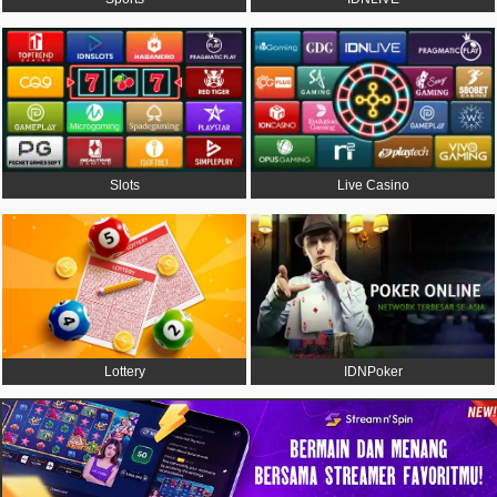
Referral
Promosi
Hubungi Kami
Live Chat
Slots
Live Casino
Pengaduan Customer
Pilih Bahasa:
Lottery
IDNPoker
MASUK
DAFTAR
&copy; DAZBET | Platform Game Terlengkap &
Terbaik 2026 Layanan 24/7. Hak Cipta Dilindungi.