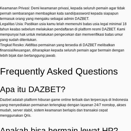
Keamanan Privasi: Demi keamanan privasi, kepada seluruh pemain agar tidak
pernah sembarangan membagikan kata sandi/password kepada siapapun
termasuk orang yang mengaku sebagai admin DAZBET.
Legalitas Usia: Pastikan usia kamu telah memenuhi batas usia legal minimal 18
tahun keatas sebelum melakukan pendaftaran di platform resmi DAZBET. Kami
mempunyai hak untuk melakukan pengecekan dan memverifikasi batas umur
yang sudah ditentukan.
Tingkat Resiko: Aktifitas permainan yang tersedia di DAZBET melibatkan
finansial/keuangan, diharapkan kepada seluruh pemain agar bermain dengan
lebih bijak dan bertanggung jawab.
Frequently Asked Questions
Apa itu DAZBET?
Dazbet adalah platform hiburan game online terbaik dan terpercaya di Indonesia
yang menyediakan permainan terlengkap dengan layanan 24/7 nonstop, akses
mudah, server stabil, sistem keamanan berlapis dan transaksi cepat
menggunakan Qris.
Apakah bisa bermain lewat HP?