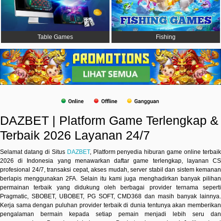
Table Games
Fishing
DAZBET | Platform Game Terlengkap &
Terbaik 2026 Layanan 24/7
Selamat datang di Situs
DAZBET
, Platform penyedia hiburan game online terbai
2026 di Indonesia yang menawarkan daftar game terlengkap, layanan CS
profesional 24/7, transaksi cepat, akses mudah, server stabil dan sistem kemanan
berlapis menggunakan 2FA. Selain itu kami juga menghadirkan banyak pilihan
permainan terbaik yang didukung oleh berbagai provider ternama seperti
Pragmatic, SBOBET, UBOBET, PG SOFT, CMD368 dan masih banyak lainnya.
Kerja sama dengan puluhan provider terbaik di dunia tentunya akan memberikan
pengalaman bermain kepada setiap pemain menjadi lebih seru dan